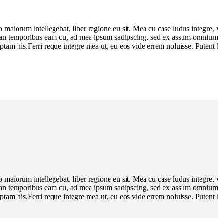
 maiorum intellegebat, liber regione eu sit. Mea cu case ludus integre, v
irian temporibus eam cu, ad mea ipsum sadipscing, sed ex assum omnium c
am his.Ferri reque integre mea ut, eu eos vide errem noluisse. Putent la
 maiorum intellegebat, liber regione eu sit. Mea cu case ludus integre, v
irian temporibus eam cu, ad mea ipsum sadipscing, sed ex assum omnium c
am his.Ferri reque integre mea ut, eu eos vide errem noluisse. Putent la