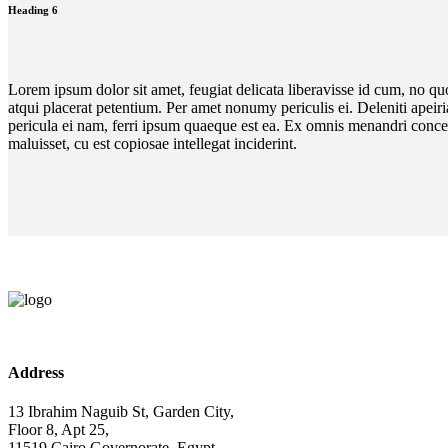
Heading 6
Lorem ipsum dolor sit amet, feugiat delicata liberavisse id cum, no quo
atqui placerat petentium. Per amet nonumy periculis ei. Deleniti ape
pericula ei nam, ferri ipsum quaeque est ea. Ex omnis menandri concept
maluisset, cu est copiosae intellegat inciderint.
Address
13 Ibrahim Naguib St, Garden City,
Floor 8, Apt 25,
11519 Cairo Governorate, Egypt