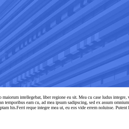
 maiorum intellegebat, liber regione eu sit. Mea cu case ludus integre, v
irian temporibus eam cu, ad mea ipsum sadipscing, sed ex assum omnium c
am his.Ferri reque integre mea ut, eu eos vide errem noluisse. Putent la