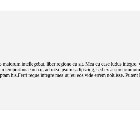
 maiorum intellegebat, liber regione eu sit. Mea cu case ludus integre, v
irian temporibus eam cu, ad mea ipsum sadipscing, sed ex assum omnium c
am his.Ferri reque integre mea ut, eu eos vide errem noluisse. Putent la