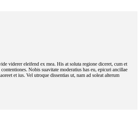
ide viderer eleifend ex mea. His at soluta regione diceret, cum et
ontentiones. Nobis suavitate moderatius has eu, epicuri ancillae
oreet et ius. Vel utroque dissentias ut, nam ad soleat alterum