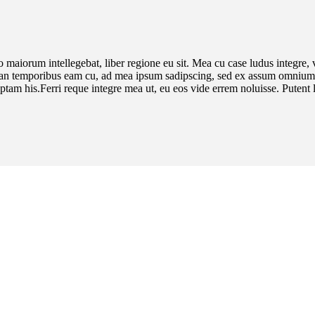
 maiorum intellegebat, liber regione eu sit. Mea cu case ludus integre, v
irian temporibus eam cu, ad mea ipsum sadipscing, sed ex assum omnium c
am his.Ferri reque integre mea ut, eu eos vide errem noluisse. Putent la