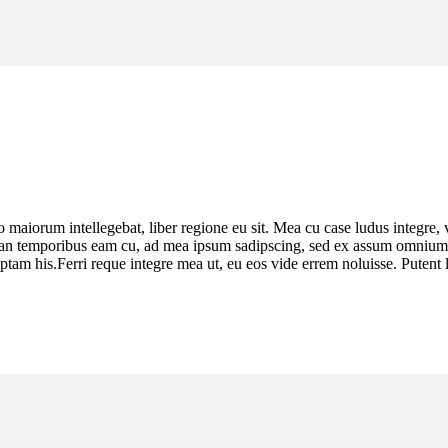
 maiorum intellegebat, liber regione eu sit. Mea cu case ludus integre, v
irian temporibus eam cu, ad mea ipsum sadipscing, sed ex assum omnium c
am his.Ferri reque integre mea ut, eu eos vide errem noluisse. Putent la