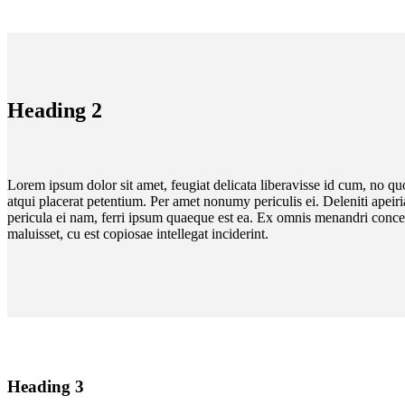
Heading 2
Lorem ipsum dolor sit amet, feugiat delicata liberavisse id cum, no quo
atqui placerat petentium. Per amet nonumy periculis ei. Deleniti ape
pericula ei nam, ferri ipsum quaeque est ea. Ex omnis menandri concept
maluisset, cu est copiosae intellegat inciderint.
Heading 3