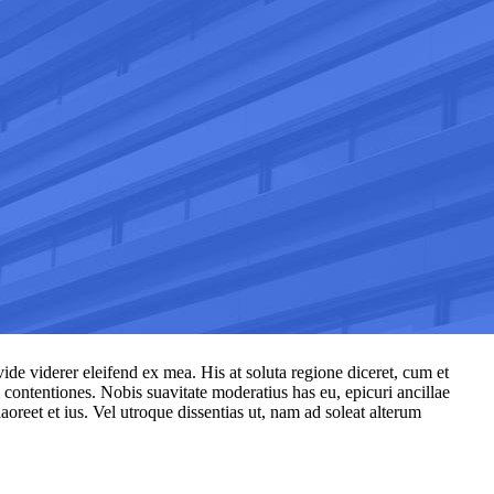
ide viderer eleifend ex mea. His at soluta regione diceret, cum et
ontentiones. Nobis suavitate moderatius has eu, epicuri ancillae
oreet et ius. Vel utroque dissentias ut, nam ad soleat alterum