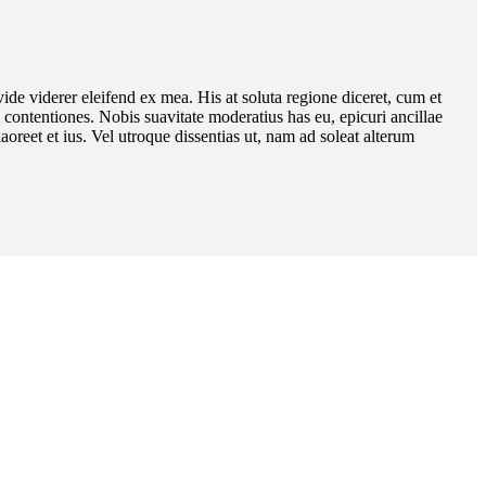
ide viderer eleifend ex mea. His at soluta regione diceret, cum et
ontentiones. Nobis suavitate moderatius has eu, epicuri ancillae
oreet et ius. Vel utroque dissentias ut, nam ad soleat alterum