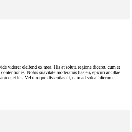
ide viderer eleifend ex mea. His at soluta regione diceret, cum et
ontentiones. Nobis suavitate moderatius has eu, epicuri ancillae
oreet et ius. Vel utroque dissentias ut, nam ad soleat alterum