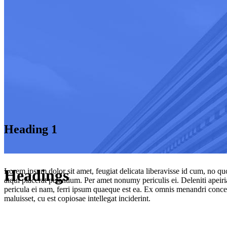
Heading 1
Headings
Lorem ipsum dolor sit amet, feugiat delicata liberavisse id cum, no quo
atqui placerat petentium. Per amet nonumy periculis ei. Deleniti ape
pericula ei nam, ferri ipsum quaeque est ea. Ex omnis menandri concept
maluisset, cu est copiosae intellegat inciderint.