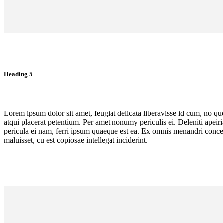
Heading 5
Lorem ipsum dolor sit amet, feugiat delicata liberavisse id cum, no quo
atqui placerat petentium. Per amet nonumy periculis ei. Deleniti ape
pericula ei nam, ferri ipsum quaeque est ea. Ex omnis menandri concept
maluisset, cu est copiosae intellegat inciderint.